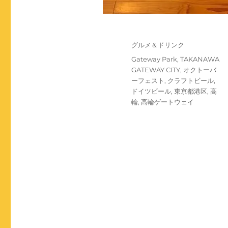
投
カ
グルメ＆ドリンク
稿
テ
タ
Gateway Park
,
TAKANAWA
日:
ゴ
グ
GATEWAY CITY
,
オクトーバ
リ
ーフェスト
,
クラフトビール
,
ー
ドイツビール
,
東京都港区
,
高
輪
,
高輪ゲートウェイ