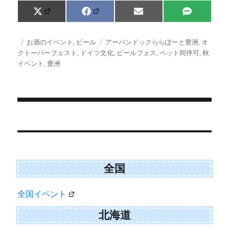
Share
Share
Share
Share
X
F
E
S
on
on
on
on
(
a
m
M
T
c
a
S
w
e
i
投
カ
タ
お酒のイベント
,
ビール
アーバンドックららぽーと豊洲
,
オ
i
b
l
稿
テ
グ
クトーバーフェスト
,
ドイツ文化
,
ビールフェス
,
ペット同伴可
,
秋
t
o
日:
ゴ
イベント
,
豊洲
t
o
e
k
リ
r
ー
)
投
稿
ナ
ビ
全国
ゲ
全国イベント
ー
シ
北海道