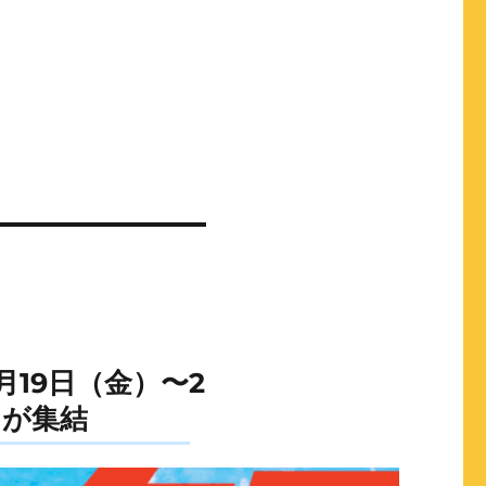
19日（金）〜2
メが集結