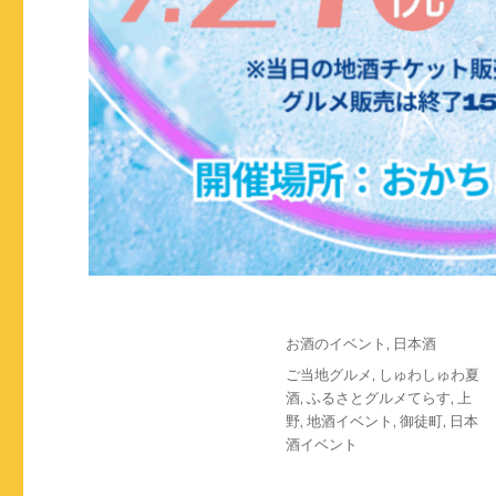
投
カ
お酒のイベント
,
日本酒
稿
テ
タ
ご当地グルメ
,
しゅわしゅわ夏
日:
ゴ
グ
酒
,
ふるさとグルメてらす
,
上
リ
野
,
地酒イベント
,
御徒町
,
日本
ー
酒イベント