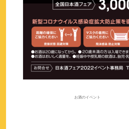
投
カ
お酒のイベント
稿
テ
日:
ゴ
リ
ー