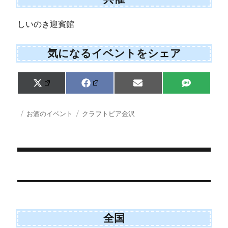
しいのき迎賓館
気になるイベントをシェア
Share
Share
Share
Share
X
F
E
S
on
on
on
on
(
a
m
M
T
c
a
S
w
e
i
投
カ
タ
お酒のイベント
クラフトビア金沢
i
b
l
稿
テ
グ
t
o
日:
ゴ
t
o
e
k
リ
r
ー
)
投
稿
ナ
ビ
全国