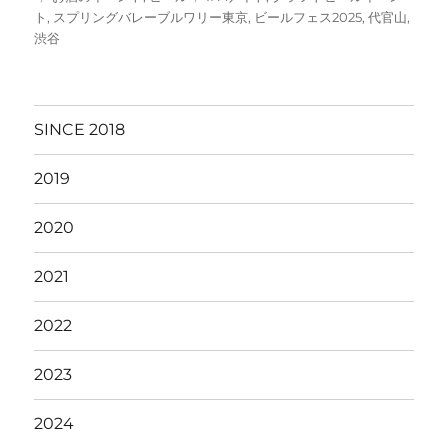
稿
テ
グ
ト
,
スプリングバレーブルワリー東京
,
ビールフェス2025
,
代官山
,
日:
ゴ
渋谷
リ
ー
SINCE 2018
2019
2020
2021
2022
2023
2024