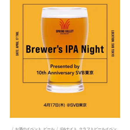
投
カ
タ
お酒のイベント
,
ビール
IPAナイト
,
クラフトビールイベン