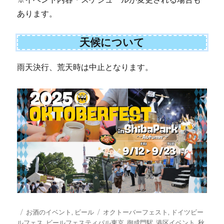
あります。
天候について
雨天決行、荒天時は中止となります。
投
カ
タ
お酒のイベント
,
ビール
オクトーバーフェスト
,
ドイツビー
稿
テ
グ
ルフェス
,
ビールフェスティバル東京
,
御成門駅
,
港区イベント
,
秋