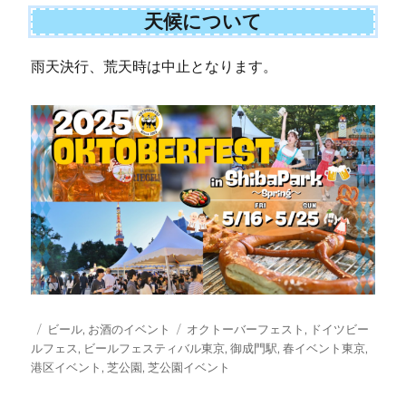
天候について
雨天決行、荒天時は中止となります。
投
カ
タ
ビール
,
お酒のイベント
オクトーバーフェスト
,
ドイツビー
稿
テ
グ
ルフェス
,
ビールフェスティバル東京
,
御成門駅
,
春イベント東京
,
日:
ゴ
港区イベント
,
芝公園
,
芝公園イベント
リ
ー