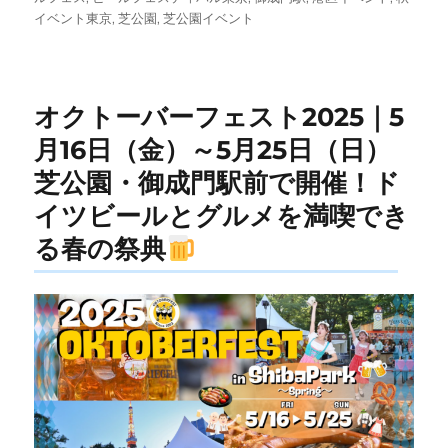
日:
ゴ
イベント東京
,
芝公園
,
芝公園イベント
リ
ー
オクトーバーフェスト2025｜5
月16日（金）～5月25日（日）
芝公園・御成門駅前で開催！ド
イツビールとグルメを満喫でき
る春の祭典